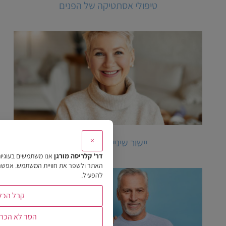
טיפולי אסתטיקה של הפנים
×
יישור שיניים למבוגרים
דר' קלריסה מורגן
אנו משתמשים בעוגיו
האתר ולשפר את חוויית המשתמש. אפשר לב
להפעיל.
קבל הכל
הסר לא הכרח