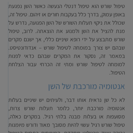
טיפול שורש הוא טיפול דנטלי הנעשה כאשר השן נפגעת
באופן עמוק, בדרך כלל בעקבות חורים או זיהום. טיפול זה,
שכולל את ניקוי תעלות השורש של השן הפגועה, נדרש על
מנת להציל את השן ולמנוע את הוצאתה. לרוב, טיפול
שורש מתבצע על ידי רופא שיניים כללי, אך ישנם מקרים
שבהם יש צורך במומחה לטיפול שורש – אנדודונטיסט.
במאמר זה, נסקור את המקרים שבהם כדאי לפנות
למומחה לטיפול שורש ומתי זה הכרחי עבור הצלחת
הטיפול.
אנטומיה מורכבת של השן
לא כל שן נראית אותו דבר, ולעיתים יש שיניים בעלות
אנטומיה מורכבת יותר, כלומר תעלות שורש צרות,
מסועפות או בעלות מבנה בלתי רגיל. במקרים כאלה,
טיפול שורש רגיל עשוי להיות מסובך מאוד ודורש מיומנות
גבוהה וציוד טכנולוגי מתקדם. המומחים בתחום הטיפול