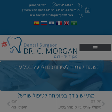
052-856-11-22
הירדן 91, רמת גן
א' - ה': 20:30 - 09:00 ו': 09:00-13:30 (פתוח בימי שישי)
גישה לנכים (מעלון מדרגות לקשישים ונכים)
נשמח לעמוד לשירותכם ולייעץ בכל עת!
מתי יש צורך במומחה לטיפול שורש?
הקודם
הבא
טיפולי שורש ע״י מומחה בשיניים בעלות אנטומיה חריגה
טיפולי PRF